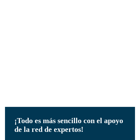
Estadísticas
Acceder a estadísticas reales y actuales del
mercado inmobiliario permite tomar decisiones
estratégicas en la gestión comercial.
¡Todo es más sencillo con el apoyo
de la red de expertos!