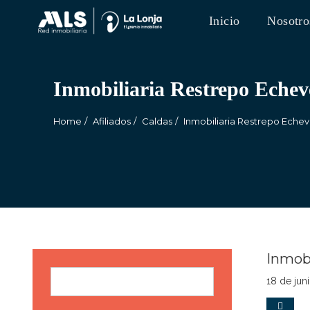
Inicio
Nosotro
Inmobiliaria Restrepo Echev
Home
Afiliados
Caldas
Inmobiliaria Restrepo Echev
Inmobi
Buscar
18 de jun