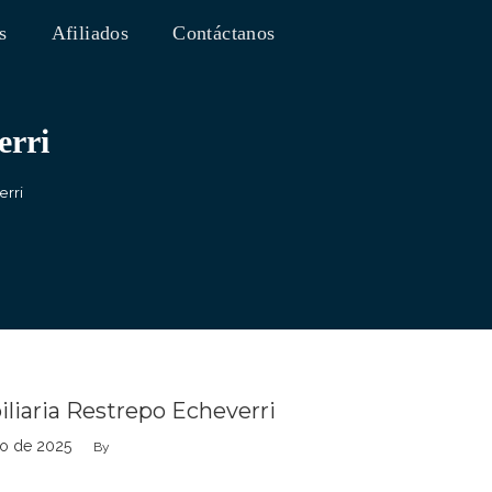
s
Afiliados
Contáctanos
erri
erri
liaria Restrepo Echeverri
io de 2025
By